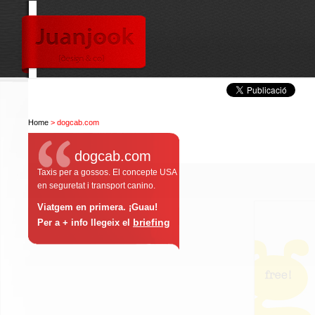
Home
> dogcab.com
dogcab.com
Taxis per a gossos. El concepte USA
en seguretat i transport canino.
Viatgem en primera. ¡Guau!
briefing
Per a + info llegeix el