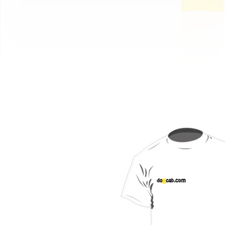
Taxis per a gossos Dogcab.com
Interfície || per a Marco García: CocoSchool || Alac