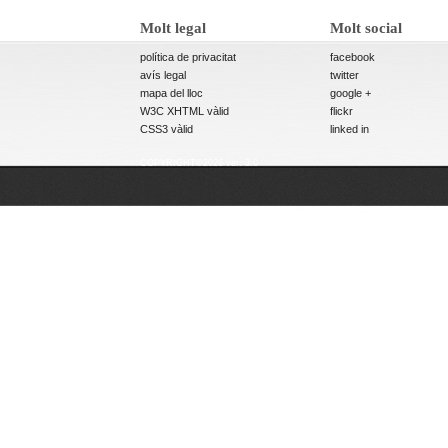
Molt legal
Molt social
política de privacitat
facebook
avís legal
twitter
mapa del lloc
google +
W3C XHTML vàlid
flickr
CSS3 vàlid
linked in
COPYRIGHT©2026 ver. 3.0