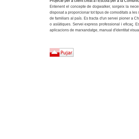
Projecte per a client creat a l'Escola per a la Comuni
Entenent el concepte de dogwalker, sorgeix la necess
disposat a proporcionar tot tipus de comoditats a les 
de familiars al país. Es tracta d'un servei pioner a 
o asiàtiques. Servei express professional i eficaç. Es
aplicacions de marxandatge, manual d'identitat visua