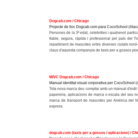
Dogcab.com / Chicago
Projecte de lloc Dogcab.com para CocoSchool (Alaca
Persones de la 3ª edat, celebrities i qualsevol parti
fiable, segura, ràpida i professional pel país del
repartiment de mascotes entre diverses ciutats nord-
claus d'aquesta companyia de taxis per a gossos pion
MIVC Dogcab.com / Chicago
Manual identitat visual corporativa per CocoSchool (
Tota nova marca deu comptar amb un manual d'estil qu
papereria, aplicacions de marca o escala del seu lo
marca de transport de mascotes per Amèrica del No
express.
dogcab.com (taxis per a gossos / aplicacions) / Ch